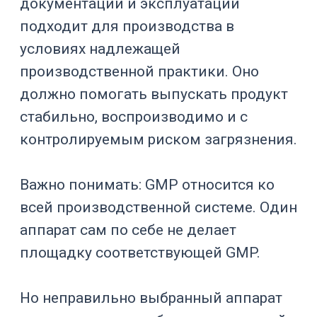
есть ли застойные зоны;
можно ли полностью слить
продукт и моющие растворы;
как выполняется CIP/SIP;
какие датчики и
исполнительные устройства
применяются;
можно ли калибровать
критичные измерения;
как фиксируются параметры
партии;
какие документы поставляются
с оборудованием;
как пройдет FAT, SAT, IQ и OQ;
насколько удобно обслуживать
аппарат в реальной зоне.
Эта тема связана с направлением
фармацевтика
,
биотехнологии
,