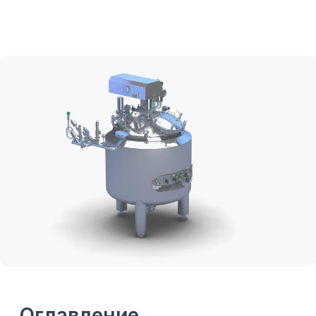
Оглавление
Что такое GMP-оборудование
Почему оборудование важно для
GMP-производства
Где применяется GMP-
оборудование
Главные критерии выбора
Материалы: AISI 316L, AISI 304,