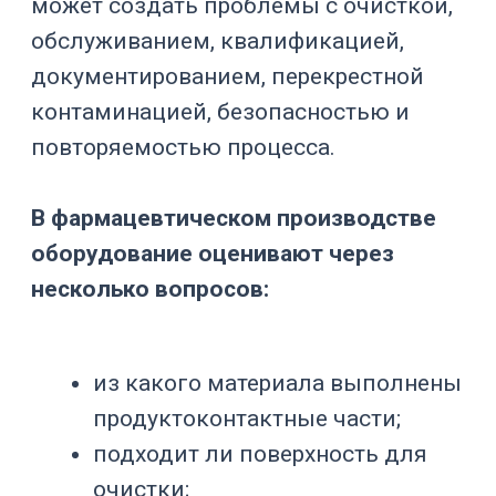
емкостным оборудованием
,
реакторами
,
биореакторами
,
CIP/SIP-
системами
и автоматизацией
Smartlab-316
.
Почему оборудование