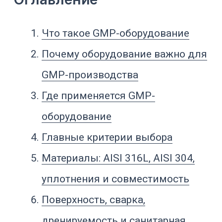
уплотнения и совместимость
Поверхность, сварка,
дренируемость и санитарная
конструкция
CIP/SIP, чистый пар и очистка
оборудования
Датчики, автоматизация и
электронные данные
Документация: FAT, SAT, IQ, OQ и
техническое досье
Как выбирать GMP-
оборудование по типу процесса
Что указать в техническом
задании
Частые ошибки при выборе