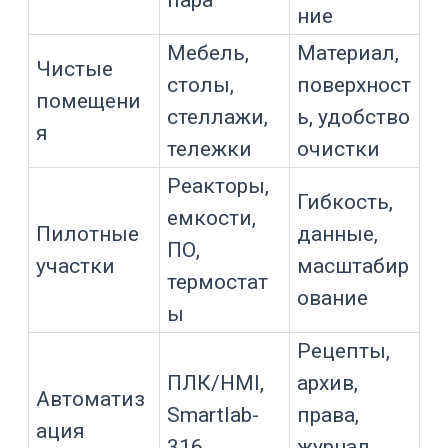
и процесса
Для реального проекта лучше
разделять обязательные требования и
желательные опции.
Например, AISI 316L, дренируемое
днище и CIP/SIP могут быть
критичными для одного участка, но
избыточными для другого.
При этом экономия на узлах, которые
влияют на очистку, безопасность и
квалификацию, часто обходится
дороже уже на этапе запуска.
Материалы: AISI 316L, AISI
304, уплотнения и