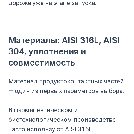
клапанов
Улучшает
Минимизация
санитарную
dead legs
обработку
трубопроводов
Снижают риск
Корректные
удержания
уплотнения
продукта в щелях
Помогает при
Разборность по
обслуживании и
необходимости
смене продукта
Для
вакуумных гомогенизаторов
особенно важны скребки, зона ротор-
статора, крышка, слив и патрубки.
Для
друк- и нутч-фильтров
—
фильтрующая перегородка, опорная
решетка, зона фильтрата, люк