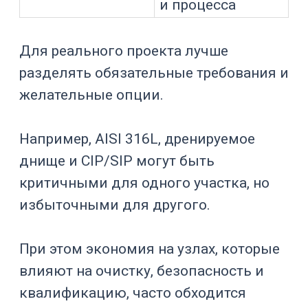
снижает
поверхность
удержание
продукта
Уменьшают зоны
Качественные
накопления
сварные швы
загрязнений
Удаляет остатки
Дренируемое
продукта и
днище
моющих
растворов
Санитарные
Снижают риск
патрубки
застойных зон
Упрощает
Доступ к узлам
инспекцию и
обслуживание
Важна для
мешалок,
Промывка
скребков,
сложных зон
фильтров,