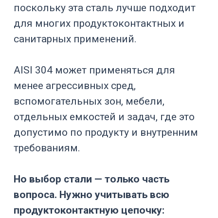
выгрузки и дренаж.
Для
биореакторов
— стерильные
порты, газовые фильтры, пробоотбор,
датчики, CIP/SIP и нижний слив.
CIP/SIP, чистый пар и
очистка оборудования
Очистка — одна из центральных тем
при выборе GMP-оборудования.
Если аппарат невозможно стабильно
очищать, подтверждать чистоту и
готовить к следующей партии, он
будет создавать постоянные
производственные риски.