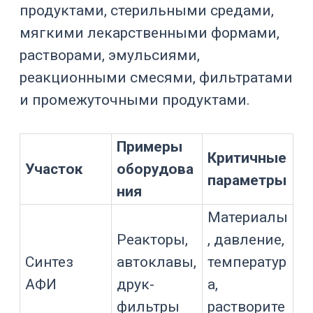
Какая стадия
процесса
Назначение
выполняется на
оборудовании
Состав, pH,
растворители,
вязкость,
Продукт
температура,
чувствительност
ь
AISI 316L, AISI
304, спецсплавы,
Материал
стекло,
уплотнения
Шероховатость,
полировка,
Поверхность
сварные швы,
инспекция