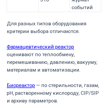
совместимость
Материал продуктоконтактных частей
— один из первых параметров выбора.
В фармацевтическом и
биотехнологическом производстве
часто используют AISI 316L,
поскольку эта сталь лучше подходит
для многих продуктоконтактных и
санитарных применений.
AISI 304 может применяться для
менее агрессивных сред,
вспомогательных зон, мебели,
отдельных емкостей и задач, где это
допустимо по продукту и внутренним
требованиям.