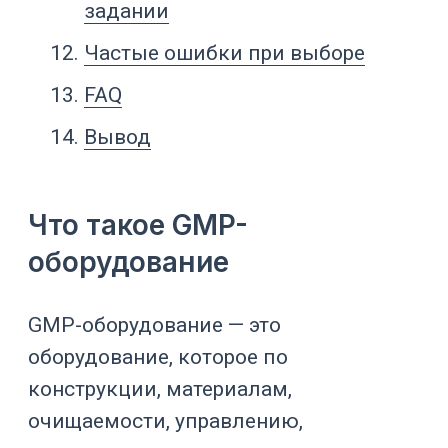
всей производственной системе. Один
аппарат сам по себе не делает
площадку соответствующей GMP.
Но неправильно выбранный аппарат
может создать проблемы с очисткой,
обслуживанием, квалификацией,
документированием, перекрестной
контаминацией, безопасностью и
повторяемостью процесса.
В фармацевтическом производстве
оборудование оценивают через
несколько вопросов:
из какого материала выполнены
продуктоконтактные части;
подходит ли поверхность для
очистки;