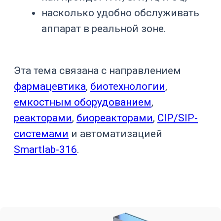
обслуживание. Это одна из базовых
причин, почему оборудование
выбирают не только по
производительности, но и по
санитарной и эксплуатационной
логике.
Если аппарат плохо очищается,
оставляет продукт в патрубках, имеет
труднодоступные зоны, нестабильно
держит температуру или не фиксирует
критичные параметры, он создает
постоянный риск для производства.
Такой риск может проявиться не
сразу: первая партия пройдет успешно,
а проблемы появятся при смене
продукта, увеличении объема,
повторной мойке, инспекции,
калибровке или расследовании