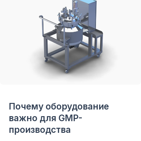
отклонения.
Что зависит от
Почему это
оборудования
важно
Оборудование
контактирует с
Чистота продукта
продуктом и
моющими
средами
Аппарат должен
Повторяемость
стабильно
серии
выполнять
процесс
Влияют
материалы,
Риск
поверхность,
контаминации
уплотнения,
патрубки
Важны CIP/SIP,