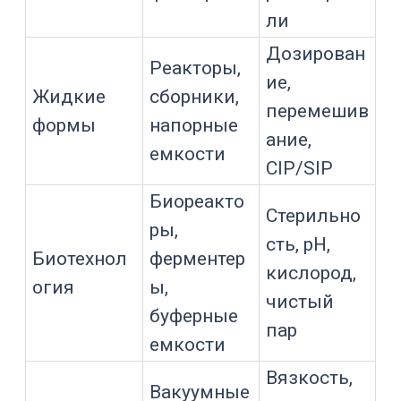
Полный слив
продукта, воды,
Дренируемость
моющих
растворов
Возможность
мойки и
CIP/SIP
стерилизации на
месте
Клапаны,
патрубки,
Арматура
пробоотбор,
фильтры,
дренажи
Температура,
давление, pH,
Датчики
уровень, вес,
проводимость
Рецепты, архив,
Автоматизация
аварии, права,