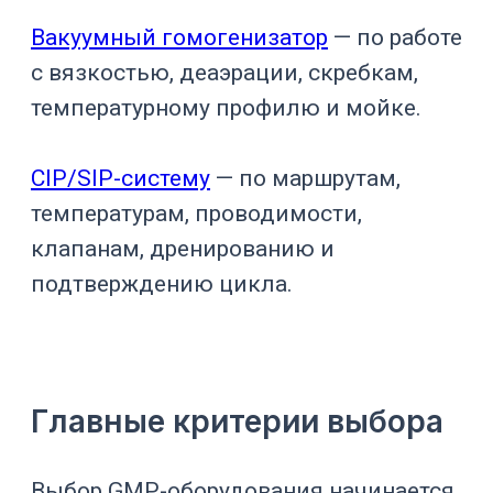
Но выбор стали — только часть
вопроса. Нужно учитывать всю
продуктоконтактную цепочку:
корпус;
крышку;
мешалку;
вал;
патрубки;
клапаны;
датчики;
фильтры;
уплотнения;
слив;
зону пробоотбора;
трубопроводы;
переходники;
моющие головки.