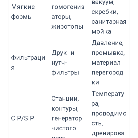
журналы
Паспорта,
Документация
сертификаты,
FAT/SAT/IQ/OQ
Доступ к узлам,
смена
Обслуживание
уплотнений,
инспекция
Давление,
вакуум,
Безопасность
температура,
блокировки
Связь с линией,
CIP/SIP,
Интеграция
термостатирован
ием, фасовкой
Подходит ли
Масштабировани
оборудование
е
для роста объема