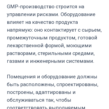
Эффективность
дренируемость,
очистки
доступность
узлов
Нужны паспорта,
Документирован
протоколы,
ие
калибровки,
отчеты
Оборудование
должно
Квалификация
проходить IQ/OQ
по требованиям
Давление,
вакуум,
Безопасность
температура,
приводы,
блокировки
Узлы должны
быть доступны
Обслуживание
для инспекции и