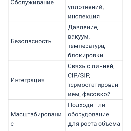
корпусом;
отсутствие труднопромываемых
карманов;
нижний слив;
уклоны трубопроводов;
дренируемость после CIP/SIP;
доступность инспекции;
отсутствие резьб и щелей в
продуктоконтактной зоне;
качество обработки краев;
конструкцию уплотнений;
возможность разборки
критичных узлов.
Признак
санитарной
Зачем нужен
конструкции
Упрощает
очистку и
Гладкая