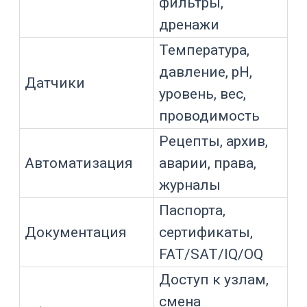
воды, моющих растворов и
загрязнений.
Гладкая поверхность в биопроцессах
помогает снижать риск загрязнения и
облегчает очистку и стерилизацию.
Конкретный класс поверхности и
значение Ra задаются требованиями
проекта, продуктом, критичностью
участка и внутренними процедурами
предприятия.
Что важно проверять:
внутреннюю поверхность
корпуса;
качество сварных швов;
переходы между патрубками и