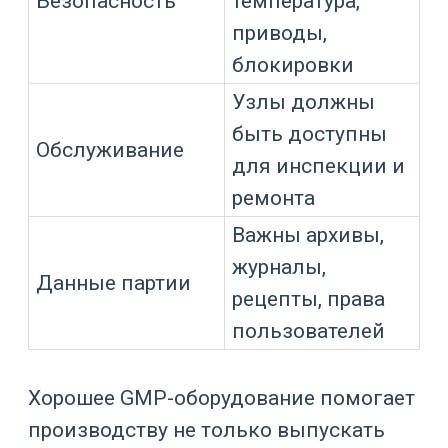
событий
Для разных типов оборудования
критерии выбора отличаются.
Фармацевтический реактор
оценивают по теплообмену,
перемешиванию, давлению, вакууму,
материалам и автоматизации.
Биореактор
— по стерильности, газам,
pH, растворенному кислороду, CIP/SIP
и архиву параметров.
Вакуумный гомогенизатор
— по работе
с вязкостью, деаэрации, скребкам,
температурному профилю и мойке.
CIP/SIP-систему
— по маршрутам,