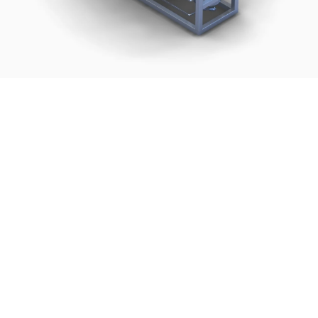
ология
ие, проводимость