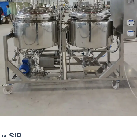
IP
 их как один и тот же процесс неправильно.
проблему остатков продукта, пленок, белков, жиров, моющих с
я CIP
Валидация SIP
Подтвердить стерилиз
ить удаление загрязнений
контура
продукта, моющих средств,
Температуру, время, па
ний