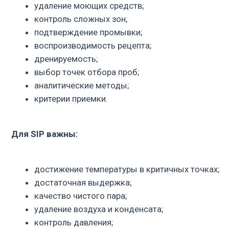
достижение температуры в критичных точках;
достаточная выдержка;
качество чистого пара;
удаление воздуха и конденсата;
контроль давления;
температурное картирование;
стерильность или заданный уровень микробиологичес
регистрация параметров цикла.
Эта тема связана с
CIP/SIP-системами
,
CIP/SIP мобильными 
ферментерами
,
биореакторами
,
вакуумными гомогенизатор