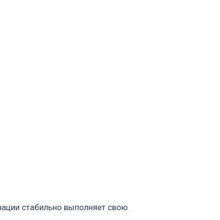
ьно выполняет свою
а, моющих средств и
кла к циклу.