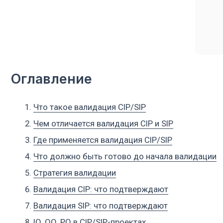
Оглавление
Что такое валидация CIP/SIP
Чем отличается валидация CIP и SIP
Где применяется валидация CIP/SIP
Что должно быть готово до начала валидации
Стратегия валидации
Валидация CIP: что подтверждают
Валидация SIP: что подтверждают
IQ, OQ, PQ в CIP/SIP-проектах
Отбор проб: swab, rinse, TOC, проводимость и микроби
Покрытие моющих головок
Параметры цикла: время, температура, расход, давлен
Автоматизация, архивы и электронные данные