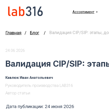
Ассортимент
О комп
Валидация CIP/SIP: этапы, докумен
Главная
/
Блог
/
24.06.2026
Валидация CIP/SIP: этапы,
Кавлюк Иван Анатольевич
Руководитель производства LAB316
Автор статьи
Дата публикации: 24 июня 2026
Время чтения: 28–35 минут