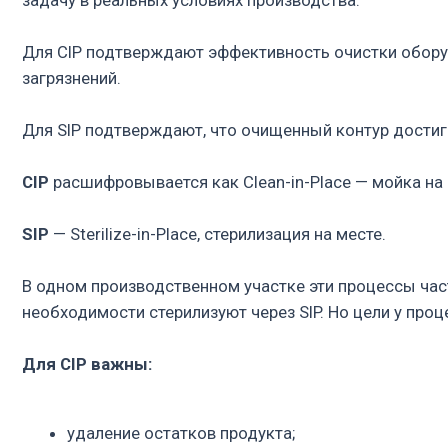
SIP
— Sterilize-in-Place, стерилизация на месте.
В одном производственном участке эти процессы часто рабо
необходимости стерилизуют через SIP. Но цели у процессов 
Для CIP важны:
удаление остатков продукта;
удаление моющих средств;
контроль сложных зон;
подтверждение промывки;
воспроизводимость рецепта;
дренируемость;
выбор точек отбора проб;
аналитические методы;
критерии приемки.
Для SIP важны: