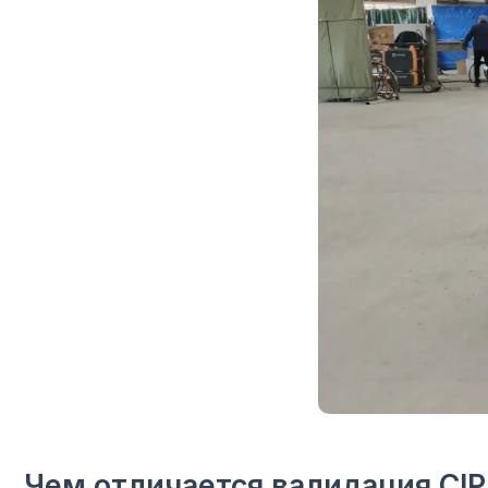
Чем отличается валидация CIP и S
CIP и SIP часто объединяют в одну систему, но валидировать
CIP
подтверждает очистку.
SIP
подтверждает стерилизацию очищенного контура.
Если оборудование плохо очищено, стерилизация не решает 
загрязнения.
Критерий
Валидаци
Основная цель
Подтверд
Остатки 
Что проверяют
загрязне