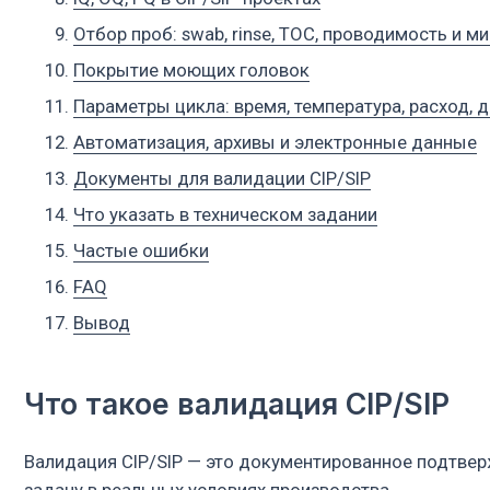
Документы для валидации CIP/SIP
Что указать в техническом задании
Частые ошибки
FAQ
Вывод
Что такое валидация CIP/SIP
Валидация CIP/SIP — это документированное подтверждение
задачу в реальных условиях производства.
Для CIP подтверждают эффективность очистки оборудования
загрязнений.
Для SIP подтверждают, что очищенный контур достигает усло
CIP
расшифровывается как Clean-in-Place — мойка на месте.