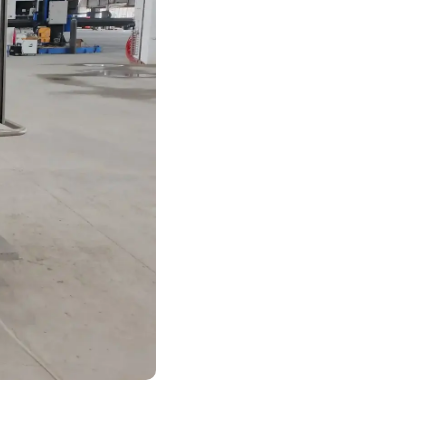
редств или перекрестного
ацию очищенного
р, критичные точки