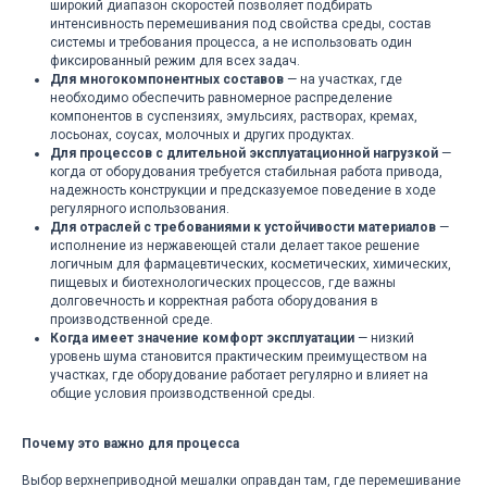
широкий диапазон скоростей позволяет подбирать
интенсивность перемешивания под свойства среды, состав
системы и требования процесса, а не использовать один
фиксированный режим для всех задач.
Для многокомпонентных составов
— на участках, где
необходимо обеспечить равномерное распределение
компонентов в суспензиях, эмульсиях, растворах, кремах,
лосьонах, соусах, молочных и других продуктах.
Для процессов с длительной эксплуатационной нагрузкой
—
когда от оборудования требуется стабильная работа привода,
надежность конструкции и предсказуемое поведение в ходе
регулярного использования.
Для отраслей с требованиями к устойчивости материалов
—
исполнение из нержавеющей стали делает такое решение
логичным для фармацевтических, косметических, химических,
Примеры исполнения
пищевых и биотехнологических процессов, где важны
верхнеприводных мешалок
долговечность и корректная работа оборудования в
производственной среде.
Ниже — примеры компоновки и исполнения
Когда имеет значение комфорт эксплуатации
— низкий
верхнеприводных мешалок.
уровень шума становится практическим преимуществом на
участках, где оборудование работает регулярно и влияет на
общие условия производственной среды.
Написать нам
Почему это важно для процесса
Выбор верхнеприводной мешалки оправдан там, где перемешивание