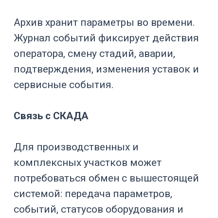
среды и корректирует дальнейшие
действия.
Что должно
быть в
Почему важно
управлении pH
Уставка и
Задает
допустимые
технологическое
границы
окно
Снижает риск
Калибровка
ошибочного
датчика
управления
Защищает
Ограничение
культуру от
дозирования
резкого
изменения среды
Помогает
анализировать
Архив pH
метаболизм