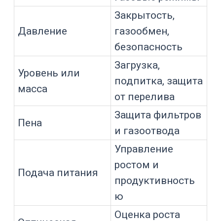
Скорость
распределение
мешалки
кислорода
Базовую подачу
Расход воздуха
кислорода
Интенсивность
Доля кислорода
кислородного
питания
Среду для клеток
или
Газовый состав
микроорганизмо
в
Растворимость
газа и
Давление
безопасность
процесса
Защиту культуры
Ограничения
от избыточного
каскада
сдвига или пены