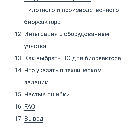
условиях: контролировать датчики,
поддерживать параметры среды,
управлять мешалкой, газами, pH,
растворенным кислородом,
температурой, пеной, подпиткой,
насосами, клапанами, стерилизацией,
мойкой, рецептами и архивом данных.
Биореактор работает с живой
системой. Клетки, микроорганизмы,
клетки насекомых, дрожжи, бактерии,
клеточные культуры и вирусные
системы чувствительны к среде.
Изменение температуры, pH,
кислорода, уровня пены, подачи
питания или интенсивности
перемешивания может изменить рост,
метаболизм, выход продукта,
профиль примесей и стабильность
партии.