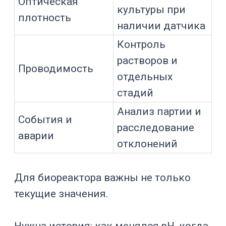
Выход кислорода
Аварии
за допустимые
границы
Для клеток млекопитающих особенно
важно не перегружать культуру
механическим воздействием и
пузырьками газа.
Для микробной ферментации часто
нужны более интенсивное
перемешивание, высокий расход
воздуха и быстрый отвод тепла.
ПО должно учитывать разные
ограничения для разных культур.
Температура,
перемешивание, пена и