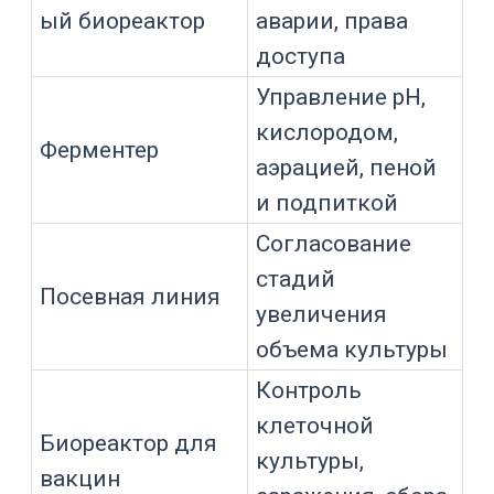
Для службы качества
— сохраняет
события, параметры и отклонения.
Задача
Что делает ПО
Контролирует
Поддержание
температуру, pH,
среды
кислород, газы,
пену
Выполняет
рецепты и
Повторяемость
одинаковые
процесса
стадии
культивирования
Включает
Управление
насосы, клапаны,
исполнительным
мешалку,
и устройствами
газовые линии
Фиксирует выход
Контроль
параметров за
отклонений