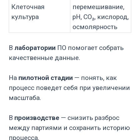
Связывает
биореактор с
Интеграция
CIP/SIP,
участка
термостатом,
фильтрацией
Главная ценность ПО —
воспроизводимость. Удачный опыт в
биореакторе имеет смысл только
тогда, когда его можно повторить,
сравнить, масштабировать и
объяснить по данным.
Из чего состоит система
управления
ПО работает внутри общей