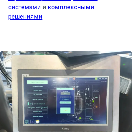
кислородом,
Ферментер
аэрацией, пеной
и подпиткой
Согласование
стадий
Посевная линия
увеличения
объема культуры
Контроль
клеточной
Биореактор для
культуры,
вакцин
заражения, сбора
и данных серии
Интеграция
Одноразовый
мешков,
биореактор
датчиков, газов,
насосов и архива
Управление
Перфузионный
постоянной
процесс
подачей и