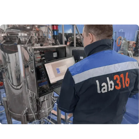
Оглавление
Что такое ПО для биореакторов
Где применяется программное
управление биореактором
Какие задачи решает ПО
биореактора
Из чего состоит система
управления