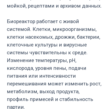
Где применяется
программное управление
биореактором
Программное управление нужно во
всех биопроцессах, где результат
зависит от повторяемости