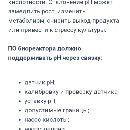
Перемешивание распределяет клетки,
питательные вещества, газы, кислоту,
щелочь, пеногаситель и тепло. ПО
управляет скоростью мешалки,
режимами, ограничениями и
авариями привода. Для
чувствительных клеток важно
ограничивать механическое
воздействие.
Для микробных процессов часто
требуется более высокая
интенсивность.
Пена
Пена может попадать в газоотвод,
загрязнять фильтры, искажать
датчики и повышать риск потери