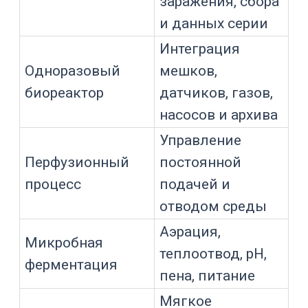
пределы
Отрабатывает
блокировки и
Безопасность
аварийные
сценарии
Сохраняет
Масштабировани
данные для
е
переноса режима
на другой объем
Формирует архив
графиков,
Анализ партии
событий и
уставок
Помогает
сохранять
электронные
Поддержка GMP
данные и
действия
оператора