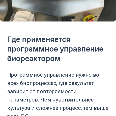
отводом среды
Аэрация,
Микробная
теплоотвод, pH,
ферментация
пена, питание
Мягкое
Клеточная
перемешивание,
культура
pH, CO₂, кислород,
осмолярность
В
лаборатории
ПО помогает собрать
качественные данные.
На
пилотной стадии
— понять, как
процесс поведет себя при увеличении
масштаба.
В
производстве
— снизить разброс
между партиями и сохранить историю
процесса.