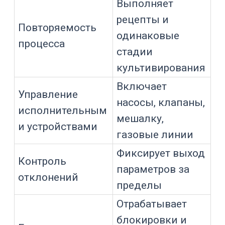
HMI, или человеко-машинный
интерфейс, показывает процесс
оператору: мнемосхему биореактора,
текущие параметры, уставки, стадии,
тренды, аварии, журнал событий и
кнопки управления.
Архив и отчеты
Архив хранит параметры во времени.
Журнал событий фиксирует действия
оператора, смену стадий, аварии,
подтверждения, изменения уставок и
сервисные события.
Связь с СКАДА
Для производственных и
комплексных участков может