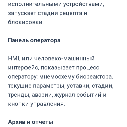
допустимые границы;
насос кислоты;
насос щелочи;
подачу CO₂, если он
используется для управления
pH;
ограничения по скорости
дозирования;
защиту от передозировки;
журнал событий;
архив графика pH.
Типовой сценарий выглядит так:
датчик фиксирует отклонение pH,
система сравнивает значение с
уставкой, рассчитывает
корректирующее действие и дозирует
кислоту, щелочь или газ. После этого
программа отслеживает реакцию