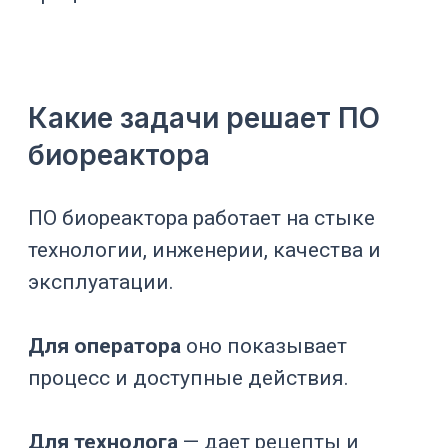
архитектуры управления. В нее входят
датчики, исполнительные устройства,
контроллер, панель оператора, архив,
журналы и связь с внешними
системами.
Датчики
Датчики передают значения
параметров: pH, растворенный
кислород, температура, давление,
уровень, масса, пена, расход газов,
проводимость, оптическая плотность,
углекислый газ, кислород в
отходящем газе, состояние фильтров
и клапанов.
Исполнительные устройства
Исполнительные устройства