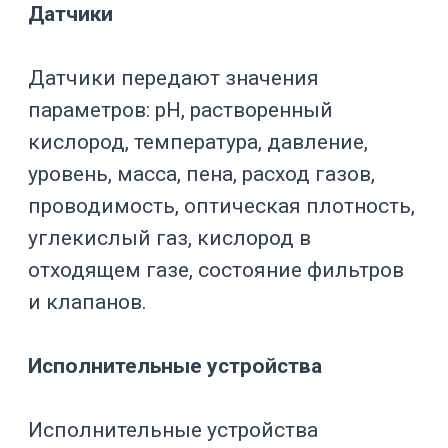
Оптическая
культуры при
плотность
наличии датчика
Контроль
растворов и
Проводимость
отдельных
стадий
Анализ партии и
События и
расследование
аварии
отклонений
Для биореактора важны не только
текущие значения.
Нужна история: как менялся pH, когда
включалась подпитка, как работал
газовый каскад, сколько раз
срабатывал пеногаситель, в какой
момент выросла потребность в
кислороде.