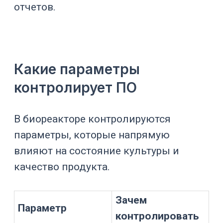
культуры
Фиксирует
Журнал
изменения
вмешательств
уставок и ручные
действия
Предупреждают
о выходе
Аварии
процесса из
режима
Полезна для
клеточных
Связь с CO₂
культур и
буферных систем
В биопроцессах pH нельзя
рассматривать как отдельную цифру.
На него влияют рост культуры,
температура, CO₂, питание, накопление
метаболитов и газовый режим.