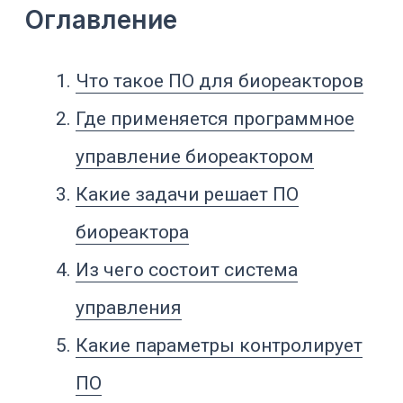
Какие параметры контролирует
ПО
Управление pH
Управление растворенным
кислородом и газовыми
каскадами
Температура, перемешивание,
пена и подпитка
Рецепты и режимы
культивирования
Архив параметров, журнал
событий и целостность данных
ПО для лабораторного,
пилотного и производственного
биореактора