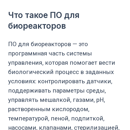
Поэтому ПО для биореактора должно
решать задачу удерживать
биопроцесс в технологическом окне,
помогать оператору вести
культивирование по утвержденной
логике, записывать параметры и
создавать основу для анализа партии.
Тема связана с
Smartlab-316
,
биореакторами
,
ферментерами
,
направлением
биотехнологии
,
одноразовыми технологиями
,
термостатированием
,
CIP/SIP-
системами
и
комплексными
решениями
.