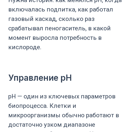
подпитка
Температура
Температура влияет на скорость роста,
метаболизм и стабильность
биологического продукта. ПО
управляет температурой через
рубашку, контур теплоносителя,
циркуляционный термостат или
систему охлаждения.
Для таких задач используются
решения направления
термостатирование
,
циркуляционные
термостаты
и системы
захолаживания
и термостатирования
.
Перемешивание