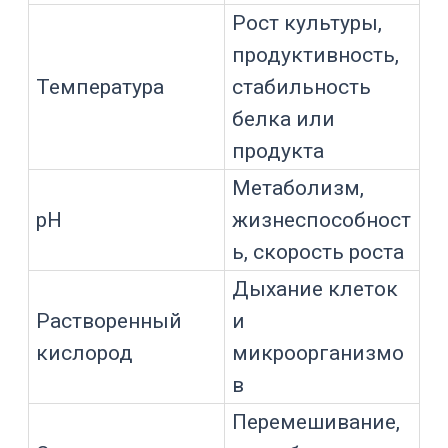
Хорошее ПО должно помогать
технологу видеть эти связи.
Управление растворенным
кислородом и газовыми
каскадами
Растворенный кислород — один из
главных параметров для аэробных
культур. Культура потребляет
кислород, а биореактор должен
доставлять его в среду через газовую
систему, перемешивание и давление.
ПО может управлять растворенным
кислородом через каскад. Каскад —
это заданная последовательность
действий, которые система