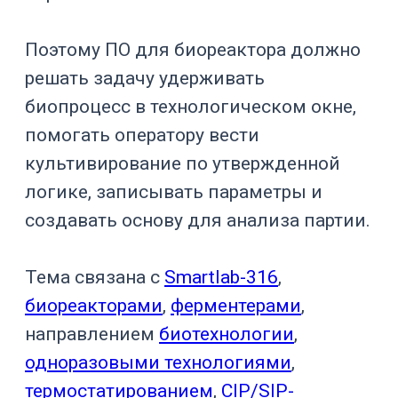
параметров. Чем чувствительнее
культура и сложнее процесс, тем выше
роль ПО.
Оборудование
Зачем нужно ПО
или процесс
Повторение
Лабораторный
экспериментов,
биореактор
сбор данных,
подбор режима
Масштабировани
Пилотный
е, проверка
биореактор
каскадов, анализ
параметров
Воспроизводимо
Производственн
сть партии, архив,
ый биореактор
аварии, права
доступа
Управление pH,