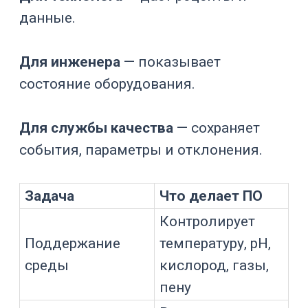
изменяют процесс: мешалка, насосы
подачи кислоты, щелочи,
пеногасителя и питательных
компонентов, газовые клапаны,
массовые расходомеры, термостат,
циркуляционные насосы, клапаны
продукта, CIP/SIP, пробоотбор.
Программируемый логический
контроллер
ПЛК выполняет управляющую логику:
считывает датчики, сравнивает
значения с уставками, управляет
исполнительными устройствами,
запускает стадии рецепта и
блокировки.
Панель оператора