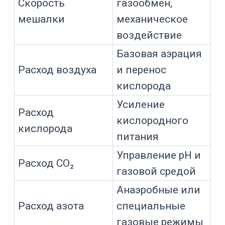
использует для удержания кислорода
в нужном диапазоне.
Типовая логика каскада может
включать:
увеличение скорости мешалки;
увеличение расхода воздуха;
добавление кислорода в
газовую смесь;
изменение давления, если это
предусмотрено процессом;
изменение режима подачи газа;
предупреждение оператора при
достижении пределов.
Элемент каскада
Что меняет
Газообмен и