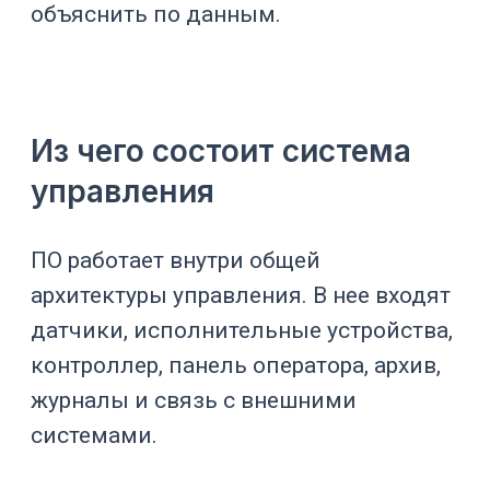
питания
Управление pH и
Расход CO₂
газовой средой
Анаэробные или
Расход азота
специальные
газовые режимы
Закрытость,
Давление
газообмен,
безопасность
Загрузка,
Уровень или
подпитка, защита
масса
от перелива
Защита фильтров
Пена
и газоотвода
Управление
ростом и
Подача питания
продуктивность
ю
Оценка роста