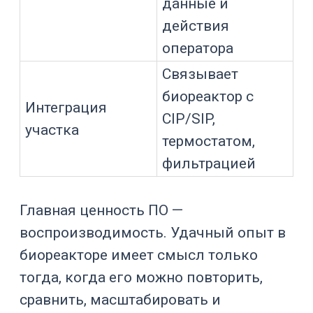
белка или
продукта
Метаболизм,
pH
жизнеспособност
ь, скорость роста
Дыхание клеток
Растворенный
и
кислород
микроорганизмо
в
Перемешивание,
Скорость
газообмен,
мешалки
механическое
воздействие
Базовая аэрация
Расход воздуха
и перенос
кислорода
Усиление
Расход
кислородного
кислорода