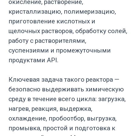
оборудованием направления
химия
,
фармацевтическими реакторами
,
системами приготовления препаратов
и API
,
термостатированием
и
перемешивающими устройствами
.