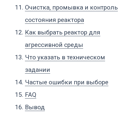
уплотнений, повреждение футеровки,
загрязнение продукта или снижение
ресурса оборудования. В таких
реакторах проводят химический
синтез, нейтрализацию, гидролиз,
окисление, растворение,
кристаллизацию, полимеризацию,
приготовление кислотных и
щелочных растворов, обработку солей,
работу с растворителями,
суспензиями и промежуточными
продуктами API.
Ключевая задача такого реактора —
безопасно выдерживать химическую
среду в течение всего цикла: загрузка,
нагрев, реакция, выдержка,
охлаждение, пробоотбор, выгрузка,
промывка, простой и подготовка к