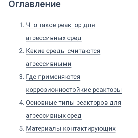
агрессивных сред
Материалы контактирующих
поверхностей
Нержавеющая сталь, эмаль,
Hastelloy, титан и футеровки
Как температура и давление
влияют на выбор материала
Перемешивание, твердая фаза и
абразивный износ
Рубашка, змеевик и теплообмен
в агрессивных средах
Арматура, уплотнения, датчики и
пробоотбор
Очистка, промывка и контроль
состояния реактора