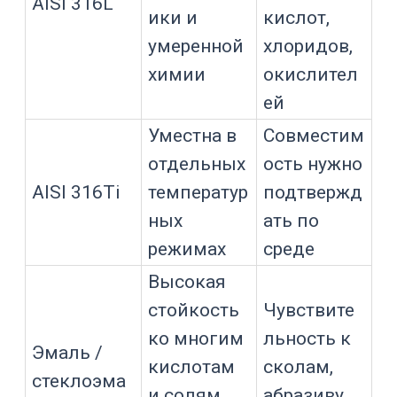
патрубкам, клапанам и
предохранительной арматуре.
Как влияет на
Фактор
выбор
Ускоряет
коррозию,
Рост
повышает
температуры
требования к
материалу и
уплотнениям
Требует
расчетного
Давление
корпуса и
подходящей
арматуры
Может
ограничивать
Вакуум
применение