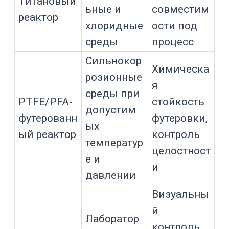
Ограничен
Инертность
Боросилик
ия по
и
атное
давлению,
визуальны
стекло
ударам и
й контроль
термошоку
Нужен
контроль
Защита
Футеровка
целостност
базового
/ покрытие
и и
металла
ремонтопр
игодности
При выборе важно оценивать не
только материал корпуса. Реактор из
стойкого сплава может получить
слабое место в сливном клапане,
уплотнении, мембране датчика или
патрубке. Все контактирующие
элементы должны быть подобраны