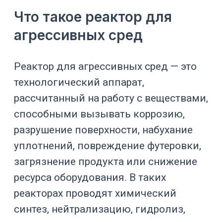
следующей партии. Материал
аппарата оценивают по полной
технологии, включая моющие
растворы и аварийные режимы.
Реактор для агрессивных сред может
быть изготовлен из нержавеющей
стали, специального сплава, титана,
эмалированной стали, стекла,
материала с PTFE/PFA-футеровкой
или комбинированного исполнения.
Конструкцию подбирают по продукту,
pH, температуре, давлению,
окислителям, хлоридам,
растворителям, абразиву, вязкости и
требованиям к чистоте.
Для промышленных задач такие
аппараты часто связаны с
реакторами
высокого давления и автоклавами
,