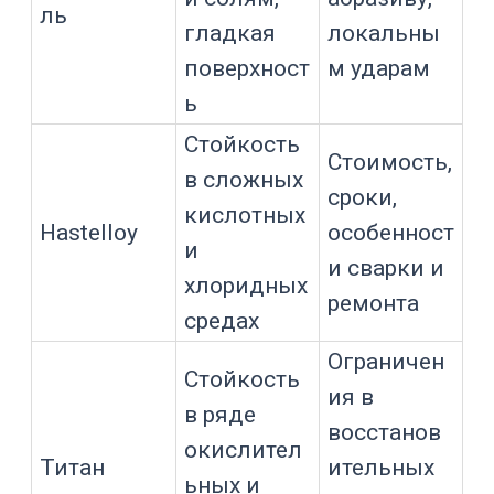
отдельных
футеровок
Опасен для
эмали, стекла и
Термошок
некоторых
покрытий
Повышает риск
Циклический
усталости,
нагрев
растрескивания и
отслоения
Увеличивает
Высокая
нагрузку на
вязкость
мешалку и
покрытие
Повышает
Твердая фаза
абразивный
износ
Проверяет
стойкость