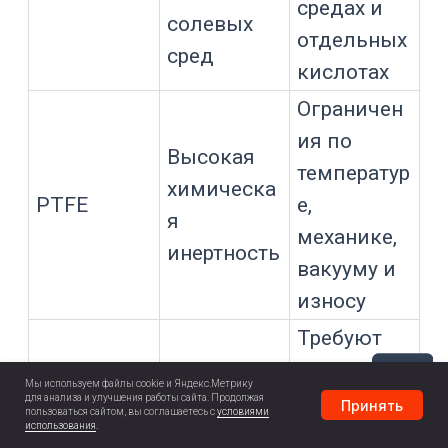
CIP/SIP
материалов к
моющим средам
и температуре
Для процессов под давлением
применяют
реакторы высокого
давления и автоклавы
. Для
стабильного температурного режима
реактор связывают с
термостатированием
,
циркуляционными термостатами
или
системами
захолаживания и
термостатирования
.
Мы используем файлы cookie и Яндекс.Метрику
для анализа и улучшения работы сайта. Продолжая
Принять
пользоваться сайтом, вы соглашаетесь с
условиями
использования
.
Перемешивание, твердая