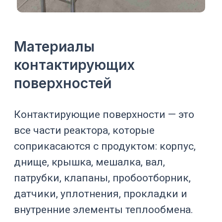
Титан применяют в отдельных
окислительных, солевых и хлоридных
средах. Его выбор зависит от
конкретного состава среды,
температуры, pH и присутствия
восстановителей. Для проекта важно
подтверждать совместимость по
технологической карте, а не по общему
названию среды.
PTFE, PFA и другие футеровки
Фторполимерные футеровки
применяют там, где нужна высокая
химическая стойкость при
допустимых механических и
температурных условиях. Они могут
защищать стальной корпус от
контакта с продуктом. Важно