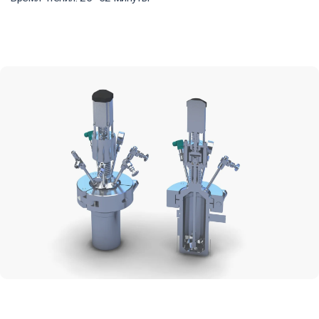
Оглавление
Что такое реактор для
агрессивных сред
Какие среды считаются
агрессивными
Где применяются
коррозионностойкие реакторы
Основные типы реакторов для