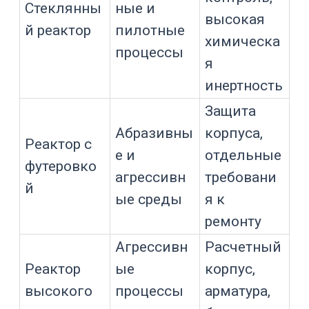
как единая система.
Нержавеющая сталь,
эмаль, Hastelloy, титан и
футеровки
Нержавеющая сталь
Нержавеющие стали удобны для
фармацевтики, санитарных процессов,
растворов, умеренно агрессивных сред
и оборудования, где важны чистота
поверхности, сварка, полировка,
CIP/SIP и документация. AISI 316L
часто выбирают для контактирующих
поверхностей в фармацевтических и