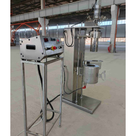
повреждения при монтаже мешалки,
состояние патрубков и возможность
контроля покрытия.
Hastelloy и никелевые сплавы
Hastelloy и другие никелевые сплавы
применяют для сложных
коррозионных сред, где стандартная
нержавеющая сталь теряет ресурс.
Такие материалы используют при
сочетании кислотности, хлоридов,
температуры и агрессивных реагентов.
Решение требует инженерной
проверки, поскольку стоимость
материала и изготовления
значительно выше.
Титан