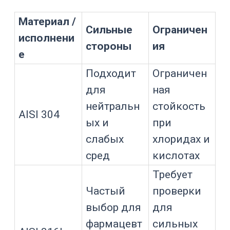
учитывать пределы по температуре,
вакууму, давлению, механическому
износу, ремонту, статике и
совместимости с мешалкой.
Как температура и
давление влияют на выбор
материала
Температура и давление часто
меняют поведение среды сильнее,
чем концентрация. При нагреве
ускоряется коррозия, растет давление
паров, меняется растворимость газов,
повышается нагрузка на уплотнения и
футеровку. При давлении растут
требования к корпусу, крышке,