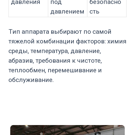
химико-фармацевтических процессах.
Для сильных кислот, хлоридов,
окислителей и высокой температуры
требуется отдельная проверка.
Эмалированное исполнение
Эмалированный реактор сочетает
прочность стального корпуса и
химическую стойкость внутреннего
стеклоэмалевого слоя. Такой вариант
применяют для многих кислотных,
солевых и органических сред. Эмаль
дает гладкую контактную
поверхность и снижает риск
взаимодействия продукта с
металлом.
При проектировании учитывают риск
сколов, тепловых ударов, абразива,