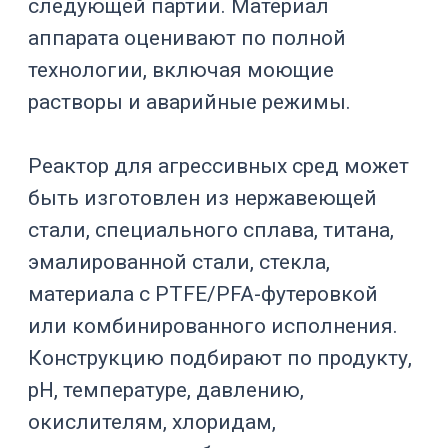
Какие среды считаются
агрессивными
Агрессивная среда — это среда,
которая при рабочих условиях
способна разрушать или изменять
материал аппарата. Важны не только
химический состав, но и
концентрация, температура, давление,
длительность контакта, наличие
кислорода, хлоридов, твердых частиц,
растворителей и продуктов реакции.
Основные
Тип среды
Примеры
риски