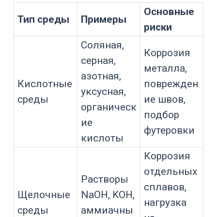
приемлемым для одного материала,
но вызывать коррозионные проблемы
при высокой температуре, низком pH
или наличии кислорода.
Где применяются
коррозионностойкие
реакторы
Реакторы для агрессивных сред
применяются в химии, фармацевтике,
производстве API, косметике,
биотехнологии, материаловедении,
водоподготовке, гальванике, тонком
органическом синтезе и пилотных
установках.