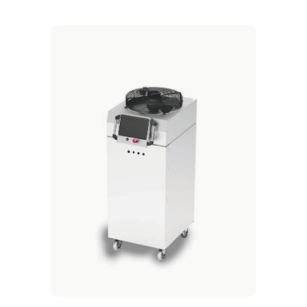
Оглавление
Что такое чиллер для реактора
Где применяется охлаждение
реакторов
Как работает чиллер в
реакторном контуре
Чиллер, циркуляционный