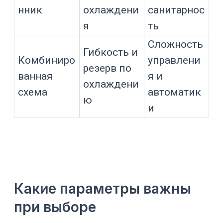
Вязкий продукт
выше роль
мешалки
Данные для
Пилотный
дальнейшего
процесс
масштабировани
я
Номинальная мощность чиллера
всегда привязана к условиям
производителя: температуре
окружающей среды, температуре
теплоносителя, режиму конденсации.
При другой температуре
теплоносителя фактическая
мощность может отличаться, поэтому
подбор лучше выполнять по рабочей
точке процесса.