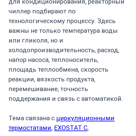
удержание
синтез
температурного
режима
Контроль стадий,
охлаждение
Синтез API
перед выгрузкой
или фильтрацией
Охлаждение
Реактор
после реакции,
высокого
управление
давления
тепловой
нагрузкой
Контролируемый
Кристаллизация
профиль
охлаждения
Отвод тепла и
Полимеризация
работа при росте
вязкости
Контроль