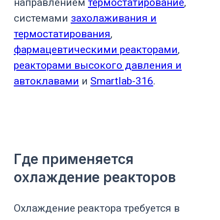
температуры при
Гидрирование
газожидкостной
реакции
Отвод тепла и
Окисление
ограничение
перегрева
Поддержание
стабильной
Биореактор
температуры
культуры
Отвод
биологического
Ферментер
тепла при росте
культуры
Охлаждение
крема, геля или
Вакуумный
мази после
гомогенизатор
нагрева и
эмульгирования