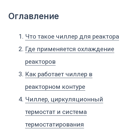
термостат и система
термостатирования
Как чиллер подключается к
реактору
Какие параметры важны при
выборе
Холодопроизводительность и
тепловая нагрузка
Насос, расход и сопротивление
внешнего контура
Теплоноситель и температурный
диапазон
Размещение, чистые помещения
и тип охлаждения
Автоматизация, датчики и