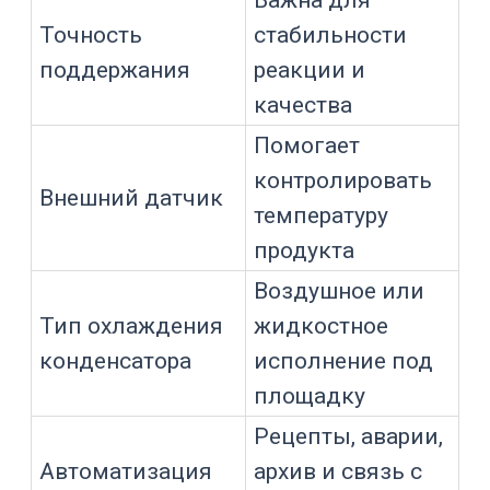
нагрузка
Нехватка
Чиллер работает
мощности или
на пределе
плохой
теплообмен
Воздух,
кавитация,
Контур шумит
неподходящий
теплоноситель
Слабая мешалка,
Температура
рубашка или
продукта
внешний датчик
запаздывает
отсутствует
Сопротивление
контура выше
Авария по потоку
возможностей
насоса
Внешний контур нужно считать вместе