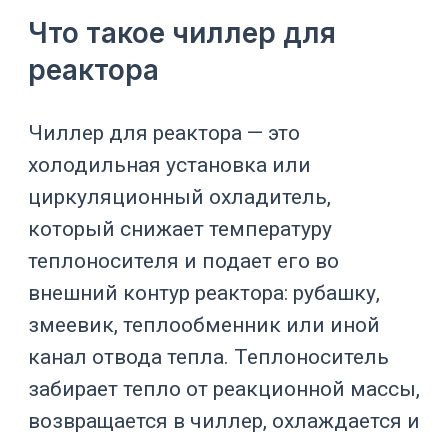
для кондиционирования, реакторный
чиллер подбирают по
технологическому процессу. Здесь
важны не только температура воды
или гликоля, но и
холодопроизводительность, расход,
напор насоса, теплоноситель,
площадь теплообмена, скорость
реакции, вязкость продукта,
перемешивание, точность
поддержания и связь с автоматикой.
Тема связана с
циркуляционными
термостатами
,
EXOSTAT C
,
направлением
термостатирование
,
системами
захолаживания и
термостатирования
,
фармацевтическими реакторами
,
реакторами высокого давления и
автоклавами
и
Smartlab-316
.