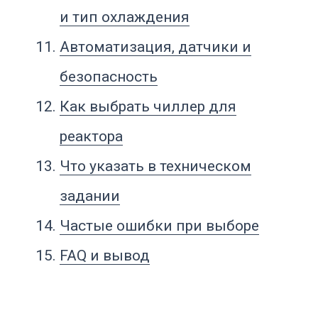
внешний контур реактора: рубашку,
змеевик, теплообменник или иной
канал отвода тепла. Теплоноситель
забирает тепло от реакционной массы,
возвращается в чиллер, охлаждается и
снова поступает в контур.
В реакторных процессах чиллер нужен
для стабильного охлаждения
продукта, управления температурой
реакции, отвода тепла, аварийного
снижения температуры,
кристаллизации, работы с
экзотермическими стадиями,
поддержания низкотемпературного
режима и защиты продукта от
перегрева.
В отличие от инженерного чиллера