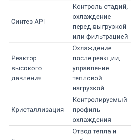
рубашки теплоноситель принимает
тепло от стенки аппарата, а стенка —
от продукта. Затем нагретый
теплоноситель возвращается в чиллер
и снова охлаждается.
Базовые элементы системы:
холодильный контур;
испаритель;
компрессор;
конденсатор;
расширительный узел;
бак или гидравлический контур;
циркуляционный насос;
датчики температуры и
давления;
теплоноситель;
трубопроводы или шланги;