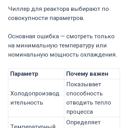
Насос, расход и
сопротивление внешнего
контура
Даже правильно рассчитанная
холодопроизводительность не даст
результата при слабой циркуляции.
Насос должен обеспечить
фактический расход через рубашку,
змеевик или внешний
теплообменник.
На расход влияют:
длина линий;
диаметр шлангов;