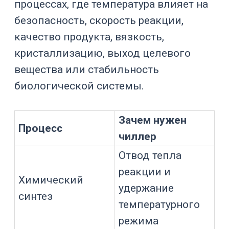
В химических и фармацевтических
процессах чиллер часто работает
вместе с
фармацевтическими
реакторами
,
системами
приготовления препаратов и API
,
реакторами высокого давления
и
последующим
фильтрационным
оборудованием
.
Как работает чиллер в
реакторном контуре
В типовой схеме чиллер охлаждает
жидкий теплоноситель и прокачивает
его через рубашку реактора. Внутри