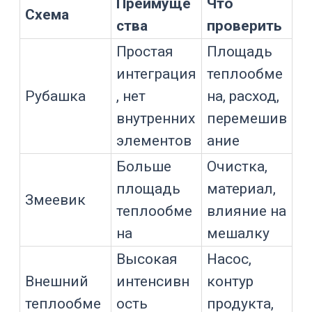
Что важно для
Ситуация
расчета
Масса продукта,
Охлаждение
температура
после синтеза
старта и финиша,
время
Тепловыделение
Экзотермическая
и скорость
реакция
выделения тепла
Профиль
охлаждения и
Кристаллизация
равномерность
температуры
Длительная
тепловая
Ферментация
нагрузка от
культуры
Слабее
теплообмен,