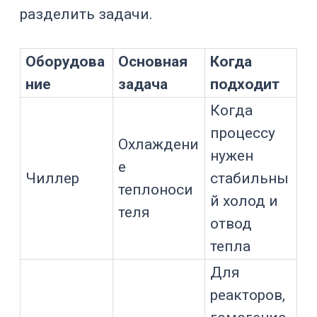
Змеевик увеличивает площадь
теплообмена и может быть полезен
при высокой тепловой нагрузке. При
этом он становится контактирующей с
продуктом поверхностью, поэтому
требует проверки материала, очистки
и санитарности.
Внешний теплообменник
Продукт или циркуляционный контур
проходит через внешний
теплообменник. Такая схема может
применяться для интенсивного
охлаждения, но требует насосов,
обвязки и анализа влияния перекачки
на продукт.