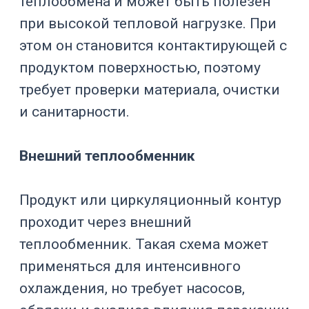
способна отвести при заданных
условиях. Для реактора важно
учитывать не только объем аппарата,
но и реальное количество тепла,
которое нужно убрать за конкретное
время.
На тепловую нагрузку влияют:
масса продукта;
теплоемкость продукта;
начальная и конечная
температура;
требуемое время охлаждения;
тепловыделение реакции;
площадь рубашки;
эффективность перемешивания;
температура теплоносителя;
расход теплоносителя;