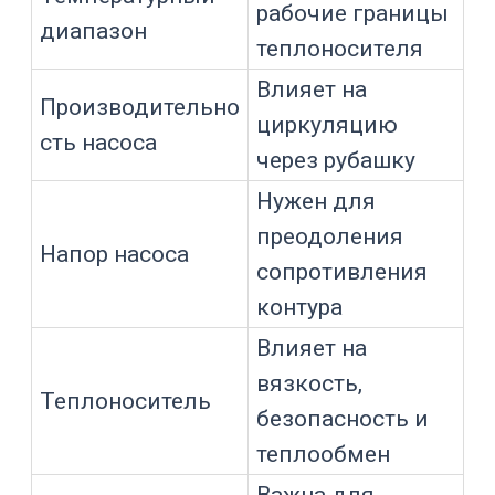
высота подключения;
сопротивление рубашки;
количество изгибов;
арматура;
фильтры;
быстросъемные соединения;
вязкость теплоносителя;
температура теплоносителя.
Признак
Возможная
проблемы
причина
Недостаточный
Реактор
расход или
охлаждается
слабая площадь
слишком долго
теплообмена
Слабая
Большая разница
циркуляция или
между подачей и
высокая
обраткой
тепловая