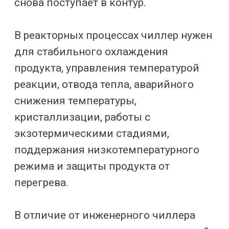
Где применяется
охлаждение реакторов
Охлаждение реактора требуется в
процессах, где температура влияет на
безопасность, скорость реакции,
качество продукта, вязкость,
кристаллизацию, выход целевого
вещества или стабильность
биологической системы.
Зачем нужен
Процесс
чиллер
Отвод тепла
реакции и
Химический