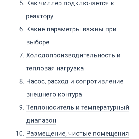
безопасность
Как выбрать чиллер для
реактора
Что указать в техническом
задании
Частые ошибки при выборе
FAQ и вывод
Что такое чиллер для
реактора
Чиллер для реактора — это
холодильная установка или
циркуляционный охладитель,
который снижает температуру
теплоносителя и подает его во