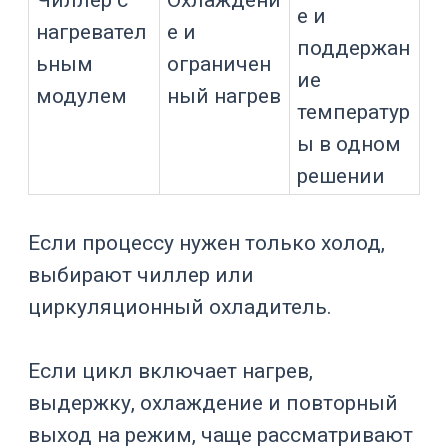
Чиллер для реактора выбирают по
совокупности параметров.
Основная ошибка — смотреть только
на минимальную температуру или
номинальную мощность охлаждения.
Параметр
Почему важен
Показывает
Холодопроизвод
способность
ительность
отводить тепло
процесса
Определяет
Температурный
рабочие границы
диапазон
теплоносителя
Влияет на
Производительно
циркуляцию
сть насоса
через рубашку