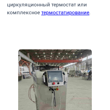
Нужен для
преодоления
Напор насоса
сопротивления
контура
Влияет на
вязкость,
Теплоноситель
безопасность и
теплообмен
Важна для
Точность
стабильности
поддержания
реакции и
качества
Помогает
контролировать
Внешний датчик
температуру
продукта
Воздушное или
Тип охлаждения
жидкостное
конденсатора
исполнение под