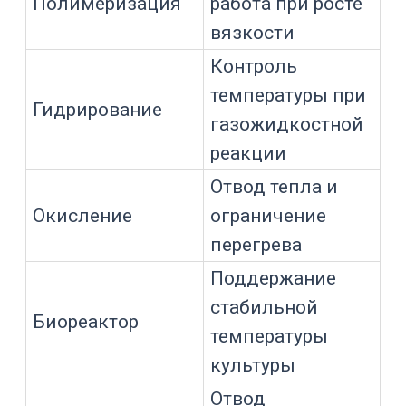
рубашка реактора, змеевик или
теплообменник;
система управления.
Для реактора важен весь контур. Даже
мощный чиллер может работать
слабо, если насос не продавливает
рубашку, теплоноситель слишком
вязкий, шланги длинные и
неизолированные, а температура
контролируется только на выходе из
чиллера.
Чиллер, циркуляционный
термостат и система
термостатирования