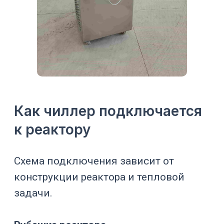
площадку
Рецепты, аварии,
Автоматизация
архив и связь с
реактором
Совместимость с
Материалы
теплоносителем
контура
и средой
Чистые
помещения,
Размещение
вентиляция, шум,
сервис
Защита от
Аварийные
перегрева,
режимы
слабого расхода,
отказа насоса