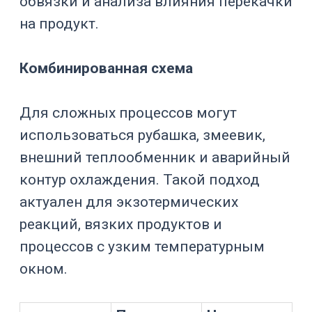
теплопотери в окружающую
среду;
тепло, выделяемое мешалкой
или насосами.
Для простой оценки охлаждения
используют расчет энергии:
Q = m × Cp × ΔT
где
m
— масса продукта,
Cp
—
теплоемкость,
ΔT
— изменение
температуры. Затем энергию
переводят в мощность с учетом
времени охлаждения и запаса на
потери. Для экзотермических
процессов дополнительно учитывают
тепловыделение реакции.