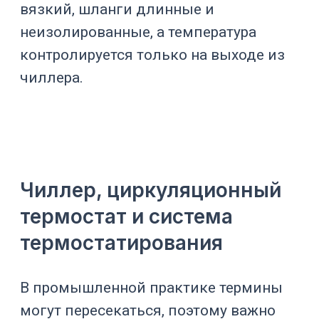
Как чиллер подключается
к реактору
Схема подключения зависит от
конструкции реактора и тепловой
задачи.
Рубашка реактора
Самый распространенный вариант.
Теплоноситель проходит через
рубашку вокруг корпуса реактора и
охлаждает продукт через стенку
аппарата. Эффективность зависит от
площади рубашки, расхода
теплоносителя, перемешивания
продукта и теплопроводности стенки.
Внутренний змеевик