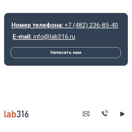
Биотехнологии
Химия
Косметика
Одноразовые технологии
Термостатирование
Программное обеспечение
о ПО Smartlab-316
Инструкция по установке
Описание функциональных характеристик
Руководство пользователя
Компания
О нас
Открытые вакансии
Контакты
Блог