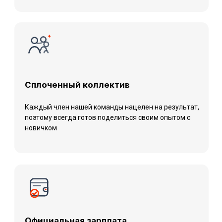
Российский производитель оборудования из
нержавеющей стали
Мы создаем оборудование, чтобы Заказчик мог
изготавливать в нем продукты высокого качества. Наши
Клиенты - это фармацевтические лаборатории, косметические
компании и производители пищевой продукции
Номер телефона:
+7 (482) 236-85-40
E-mail:
info@lab316.ru
Написать нам