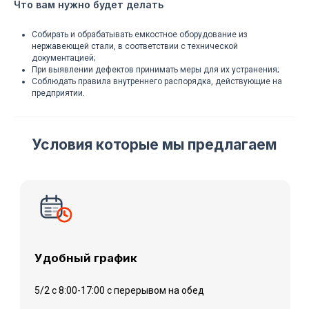
Что вам нужно будет делать
Удобный график
5/2 с 8:00-17:00 с перерывом на обед
Собирать и обрабатывать емкостное оборудование из
нержавеющей стали, в соответствии с технической
документацией;
При выявлении дефектов принимать меры для их устранения;
Соблюдать правила внутреннего распорядка, действующие на
предприятии.
Сплоченный коллектив
Каждый член нашей команды нацелен на результат,
поэтому всегда готов поделиться своим опытом с
новичком
Официальная зарплата
Стабильные выплаты два раза в месяц.
Оплачиваемый отпуск и больничный